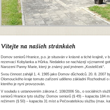
Vítejte na našich stránkách
Domov seniorů Hranice, p.o. je situován v krásné a tiché krajině, v b
rezervací Kobylanka a Hůrka. Nedaleko se nacházejí významné goti
Narození Panny Marie, který je známý pod jménem „Kostelíček“.
Svou činnost zahájil 1. 4. 1985 jako Domov důchodců. 20. 8. 2007 
Olomouckého kraje tomuto zařízení uděleno základní Rozhodnutí o r
kterého je nyní provozován.
V souladu s ustanovením zákona č. 108/2006 Sb., o sociálních slu
seniorů Hranice tyto služby: Domov seniorů (§ 49) – kapacita 184 
režimem (§ 50) – kapacita 31 míst a Pečovatelskou službu (max. ka