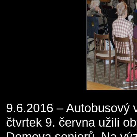
9.6.2016 – Autobusový v
čtvrtek 9. června užili 
Domova seniorů. Na v