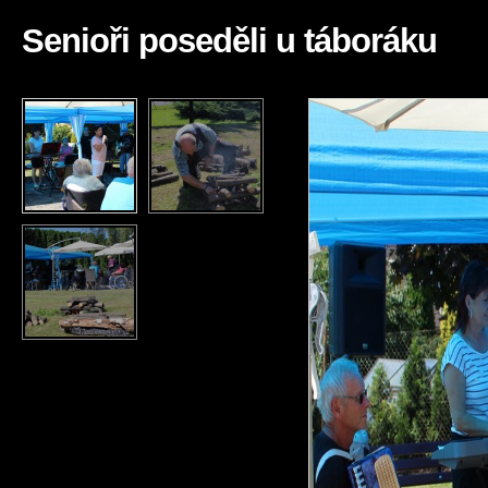
Senioři poseděli u táboráku