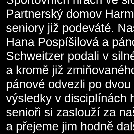
Partnerský domov Harmon
seniory již podeváté. Na
Hana Pospíšilová a páno
Schweitzer podali v siln
a kromě již zmiňovanéh
pánové odvezli po dvou 
výsledky v disciplínách h
senioři si zaslouží za n
a přejeme jim hodně dal